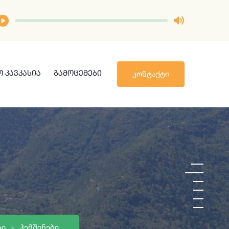
ᲙᲝᲜᲢᲐᲥᲢᲘ
 ᲙᲐᲕᲙᲐᲡᲘᲐ
ᲒᲐᲛᲝᲪᲔᲛᲔᲑᲘ
ᲑᲘ
ᲰᲔᲛᲨᲘᲜᲔᲑᲘ