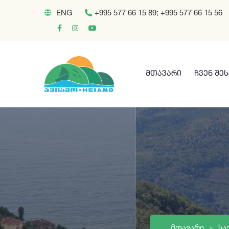
ENG
+995 577 66 15 89; +995 577 66 15 56
ᲛᲗᲐᲕᲐᲠᲘ
ᲩᲕᲔᲜ ᲨᲔ
ᲛᲗᲐᲕᲐᲠᲘ
ᲡᲐ