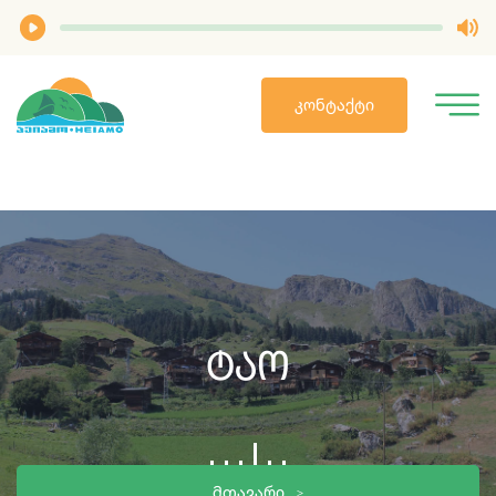
ᲙᲝᲜᲢᲐᲥᲢᲘ
Ტაო
ᲛᲗᲐᲕᲐᲠᲘ