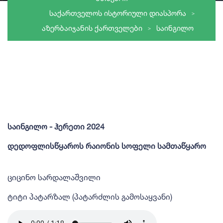
ᲡᲐᲥᲐᲠᲗᲕᲔᲚᲝᲡ ᲘᲡᲢᲝᲠᲘᲣᲚᲘ ᲓᲘᲐᲡᲞᲝᲠᲐ
ᲐᲖᲔᲠᲑᲐᲘᲯᲐᲜᲘᲡ ᲥᲐᲠᲗᲕᲔᲚᲔᲑᲘ
ᲡᲐᲘᲜᲒᲘᲚᲝ
საინგილო - ჰერეთი 2024
დედოფლისწყაროს რაიონის სოფელი სამთაწყარო
ციცინო სარდალაშვილი
ტიტი პატარზალ (პატარძლის გამოსაყვანი)