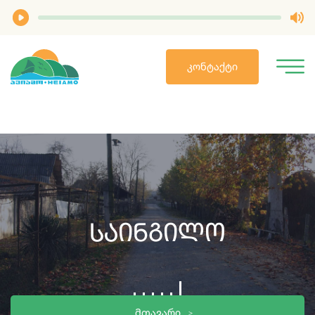
ᲙᲝᲜᲢᲐᲥᲢᲘ
Საინგილო
ᲛᲗᲐᲕᲐᲠᲘ