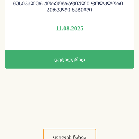
Მუსიკალურ-Ქორეოგრაფიული Ფოლკლორი -
Პირველი Ნაწილი
11.08.2025
ᲓᲔᲢᲐᲚᲣᲠᲐᲓ
ᲧᲕᲔᲚᲐᲡ ᲜᲐᲮᲕᲐ