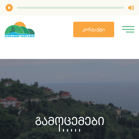
ᲙᲝᲜᲢᲐᲥᲢᲘ
Გამოცემები