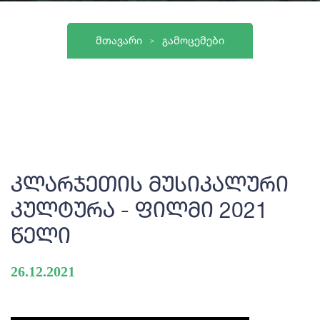
ᲛᲗᲐᲕᲐᲠᲘ
ᲒᲐᲛᲝᲪᲔᲛᲔᲑᲘ
Კლარჯეთის Მუსიკალური
Კულტურა - Ფილმი 2021
Წელი
26.12.2021