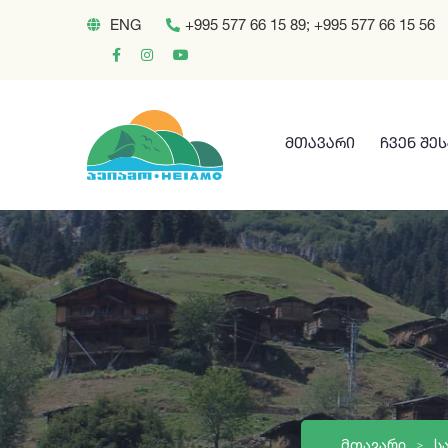
ENG
+995 577 66 15 89; +995 577 66 15 56
ᲛᲗᲐᲕᲐᲠᲘ
ᲩᲕᲔᲜ ᲨᲔ
ᲛᲗᲐᲕᲐᲠᲘ
Ს