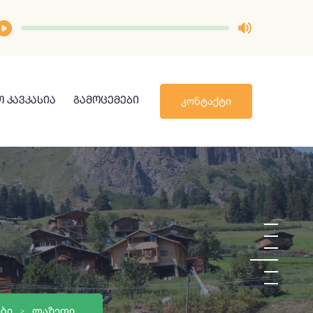
ᲙᲝᲜᲢᲐᲥᲢᲘ
 ᲙᲐᲕᲙᲐᲡᲘᲐ
ᲒᲐᲛᲝᲪᲔᲛᲔᲑᲘ
ᲑᲘ
ᲚᲐᲖᲔᲗᲘ