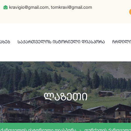
kravigio@gmail.com, tomkravi@gmail.com
ᲡᲐᲮᲔᲑ
ᲡᲐᲥᲐᲠᲗᲕᲔᲚᲝᲡ ᲘᲡᲢᲝᲠᲘᲣᲚᲘ ᲓᲘᲐᲡᲞᲝᲠᲐ
ᲩᲠᲓᲘᲚᲝ
Ლაზეთი
ᲐᲥᲐᲠᲗᲕᲔᲚᲝᲡ ᲘᲡᲢᲝᲠᲘᲣᲚᲘ ᲓᲘᲐᲡᲞᲝᲠᲐ
ᲗᲣᲠᲥᲔᲗᲘᲡ ᲥᲐᲠᲗᲕᲔᲚᲔ