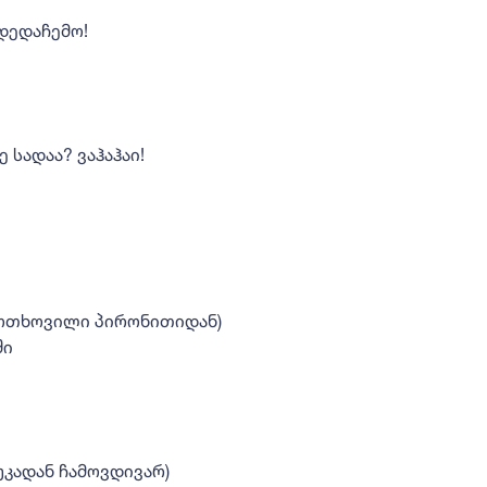
დედაჩემო!
ე სადაა? ვაჰაჰაი!
მოთხოვილი პირონითიდან)
ში
უკადან ჩამოვდივარ)